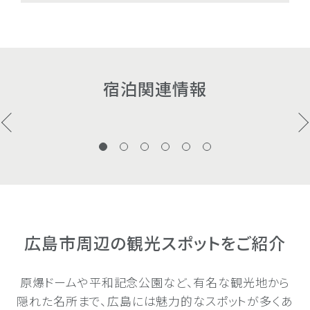
よ
し
ス
ー
『IHG®
よ
し
ス
ー
『IHG®
よ
く
備
朝
ジ
ビ
One
く
備
朝
ジ
ビ
One
く
あ
品
食
ム
ス
Rewards』
あ
品
食
ム
ス
Rewards』
あ
る
の
の
の
の
の
る
の
の
の
の
の
る
ご
ご
ご
ご
ご
ご
ご
ご
ご
ご
ご
ご
ご
宿泊関連情報
質
案
案
案
案
案
質
案
案
案
案
案
質
問
内
内
内
内
内
問
内
内
内
内
内
問
広島市周辺の観光スポットをご紹介
原爆ドームや平和記念公園など、有名な観光地から
隠れた名所まで、広島には魅力的なスポットが多くあ