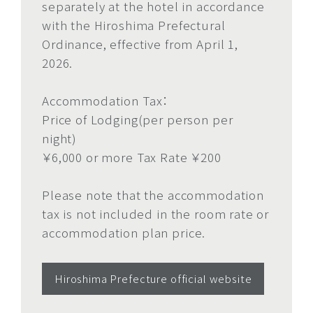
separately at the hotel in accordance
with the Hiroshima Prefectural
Ordinance, effective from April 1,
2026.
Accommodation Tax：
Price of Lodging(per person per
night)
￥6,000 or more Tax Rate ￥200
ア
ア
Please note that the accommodation
メ
メ
tax is not included in the room rate or
ニ
ニ
accommodation plan price.
テ
フ
テ
フ
ィ・
ィ
ル
ィ・
ィ
ル
貸
ッ
ー
貸
ッ
ー
Hiroshima Prefecture official website
し
ト
ム
し
ト
ム
出
ネ
サ
出
ネ
サ