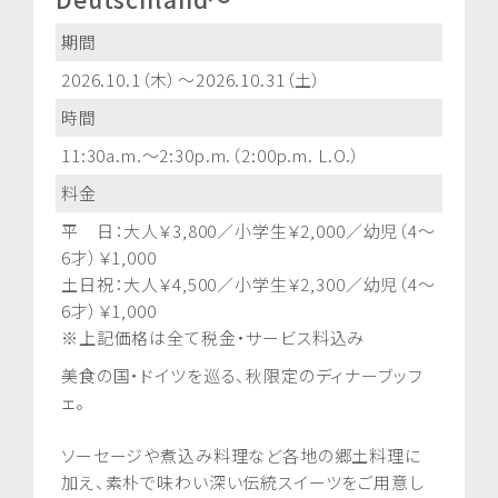
期間
期間
2026.10.1（木）～2026.10.31（土）
2026.10.1（木）～2026.10.3
時間
時間
11:30a.m.～2:30p.m.（2:00p.m. L.O.）
5:30p.m.～9:00p.m.(8:30p.
料金
料金
平 日：大人￥3,800／小学生￥2,000／幼児（4～
平 日：大人￥4,500／小学生
6才）￥1,000
6才）￥1,300
土日祝：大人￥4,500／小学生￥2,300／幼児（4～
土日祝：大人￥6,100／小学生
6才）￥1,000
6才）￥1,300
※上記価格は全て税金・サービス料込み
※上記価格は全て税金・サー
美食の国・ドイツを巡る、秋限定のディナーブッフ
美食の国・ドイツを巡る、秋限
ェ。
ェ。
ソーセージや煮込み料理など各地の郷土料理に
ソーセージや煮込み料理な
加え、素朴で味わい深い伝統スイーツをご用意し
加え、素朴で味わい深い伝統