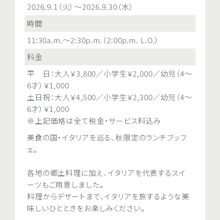
2026.9.1（火）～2026.9.30（水）
2026.9.1（火）～2026.9.30
時間
時間
11:30a.m.～2:30p.m.（2:00p.m. L.O.）
5:30p.m.～9:00p.m.(8:30p.
料金
料金
平 日：大人￥3,800／小学生￥2,000／幼児（4～
平 日：大人￥4,500／小学生
6才）￥1,000
6才）￥1,300
土日祝：大人￥4,500／小学生￥2,300／幼児（4～
土日祝：大人￥6,100／小学生
6才）￥1,000
6才）￥1,300
※上記価格は全て税金・サービス料込み
※上記価格は全て税金・サー
美食の国・イタリアを巡る、秋限定のランチブッフ
美食の国・イタリアを巡る、秋
ェ。
フェ。
各地の郷土料理に加え、イタリアを代表するスイ
各地の郷土料理に加え、イタ
ーツもご用意しました。
ーツもご用意しました。
料理からデザートまで、イタリアを旅するような美
料理からデザートまで、イタ
味しいひとときをお楽しみください。
味しいひとときをお楽しみくだ