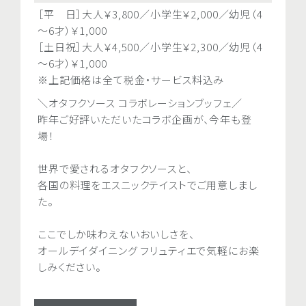
大人￥4,500 小学生￥2,3
［平 日］大人￥3,800／小学生￥2,000／幼児（4
平 日：大人￥4,500／小学生
￥1,200 （税金・サービス料込
～6才）￥1,000
6才）￥1,300
＼7.8月のスイーツブッフェ
［土日祝］大人￥4,500／小学生￥2,300／幼児（4
土日祝：大人￥6,100／小学生
佐動物公園とのコラボ／
～6才）￥1,000
6才）￥1,300
【SWEETS】チョコレートム
※上記価格は全て税金・サービス料込み
※上記価格は全て税金・サー
ス／スフレチーズ／クッキー
＼オタフクソース コラボレーションブッフェ／
＼オタフクソース コラボレー
など
昨年ご好評いただいたコラボ企画が、今年も登
昨年ご好評いただいたコラボ
場！
場！
【FOOD】とうもろこしスー
ゴサンド／トロピカルカレー
世界で愛されるオタフクソースと、
世界で愛されるオタフクソース
ト など
各国の料理をエスニックテイストでご用意しまし
各国の料理をエスニックテイ
た。
た。
【DRINK】コーヒー／オレ
ウォーター など
ここでしか味わえないおいしさを、
ここでしか味わえないおいし
オールデイダイニング フリュティエで気軽にお楽
オールデイダイニング フリュ
しみください。
しみください。
オンライン予約