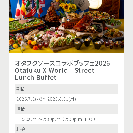
夏のアニマルスイーツ
Welcome to ANA 
オタフクソースコラボブッフェ2026
オタフクソースコラボ
イーツアドベンチャー
Otafuku X World Street
Otafuku X World
Lunch Buffet
Dinner Buffet
期間
2026.7.4(土)～8.30（日
期間
期間
時間
2026.7.1(水)～2025.8.31(月)
2026.7.1(水)～2026.8.31(月
3:00p.m.〜4:30p.m.《9
時間
時間
料金
11:30a.m.～2:30p.m.（2:00p.m. L.O.）
5:30p.m.～9:00p.m.(8:30p.
お一人様
料金
料金