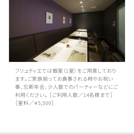
フリュティエでは個室（1室）をご用意しており
ます。ご家族揃ってお食事される時やお祝い
事、忘新年会、少人数でのパーティーなどにご
利用ください。 ［ご利用人数／14名様まで］
［室料／￥5,500］