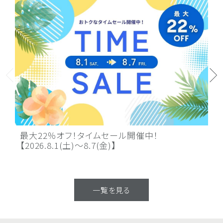
夏
最大22％オフ！タイムセール開催中！
ン
【2026.8.1(土)～8.7(金)】
限
催
一覧を見る