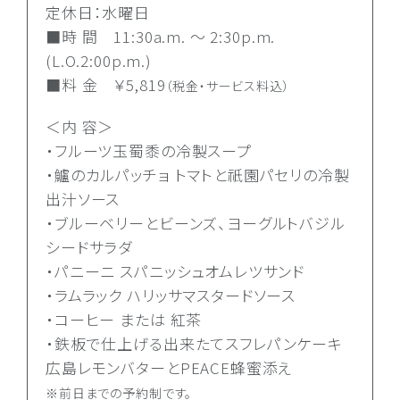
定休日：水曜日
■時 間 11:30a.m. ～ 2:30p.m.
(L.O.2:00p.m.)
■料 金 ￥5,819
（税金・サービス料込）
＜内 容＞
・フルーツ玉蜀黍の冷製スープ
・鱸のカルパッチョ トマトと祇園パセリの冷製
出汁ソース
・ブルーベリーとビーンズ、ヨーグルトバジル
シードサラダ
・パニーニ スパニッシュオムレツサンド
・ラムラック ハリッサマスタードソース
・コーヒー または 紅茶
・鉄板で仕上げる出来たてスフレパンケーキ
広島レモンバターとPEACE蜂蜜添え
※前日までの予約制です。