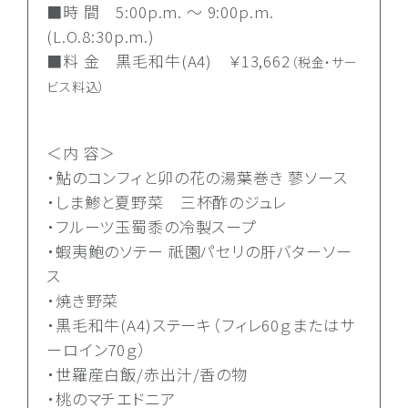
■時 間 5:00p.m. ～ 9:00p.m.
(L.O.8:30p.m.)
■料 金 黒毛和牛(A4) ￥13,662
（税金・サー
ビス料込）
＜内 容＞
・鮎のコンフィと卯の花の湯葉巻き 蓼ソース
・しま鯵と夏野菜 三杯酢のジュレ
・フルーツ玉蜀黍の冷製スープ
・蝦夷鮑のソテー 祇園パセリの肝バターソー
ス
・焼き野菜
・黒毛和牛(A4)ステーキ（フィレ60ｇまたはサ
ーロイン70ｇ）
・世羅産白飯/赤出汁/香の物
・桃のマチエドニア