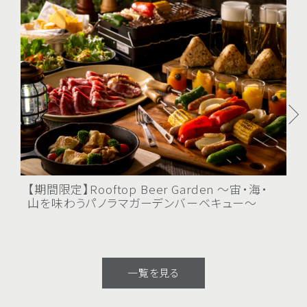
【期間限定】Rooftop Beer Garden ～宙・海・
夏
山を味わうパノラマガーデンバーベキュー～
ン
限
催
一覧を見る