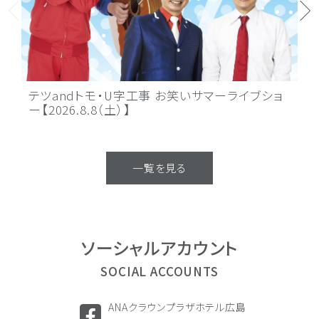
最
テツandトモ・U字工事 お笑いサマーライブショ
ー
ー【2026.8.8（土）】
～
一覧を見る
ソーシャル
アカウント
SOCIAL ACCOUNTS
ANAクラウンプラザホテル広島