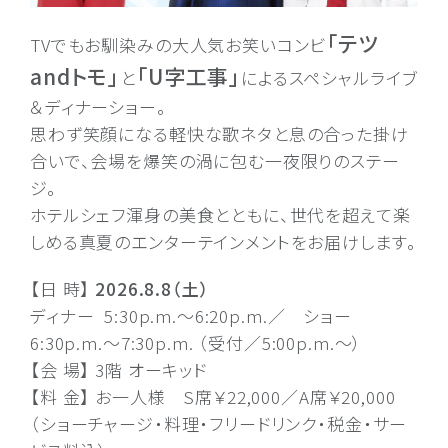
「テツ
TVでもお馴染みの大人気お笑いコンビ
andトモ」
「U字工事」
と
によるスペシャルライブ
＆ディナーショー。
思わず笑顔になる軽快な歌ネタと息の合った掛け
合いで、会場を爆笑の渦に包む一夜限りのステー
ジ。
ホテルシェフ渾身の美食とともに、世代を超えて楽
しめる真夏のエンターテインメントをお届けします。
【日 時】
2026.8.8（土）
ディナー 5:30p.m.〜6:20p.m.／ ショー
6:30p.m.～7:30p.m. （受付／5:00p.m.～）
【会 場】 3階 オーキッド
【料 金】 お一人様 S席￥22,000／A席￥20,000
（ショーチャージ・料理・フリードリンク・税金・サー