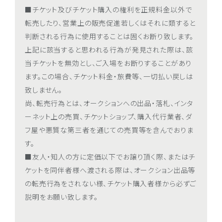
■チケット及びチケット購入の権利を正規料金以外で
転売したり、営業上の販売促進若しくはそれに類すると
判断される行為に使用することは固くお断り致します。
上記に該当すると思われる行為が発見された際は、該
当チケットを無効とし、ご入場をお断りすることがあり
ます。この場合、チケット料金・旅費等、一切払い戻しは
致しません。
尚、転売行為とは、オークションへの出品・落札、インタ
ーネット上の売買、チケットショップ、購入代行業者、ダ
フ屋や悪質な第三者を通じての売買等を含んでおりま
す。
■友人・知人の方に定価以下でお譲り頂く際、またはチ
ケットを同伴者様へ渡される際は、オークション出品等
の転売行為をされない様、チケット購入者様から必ずご
説明をお願い致します。