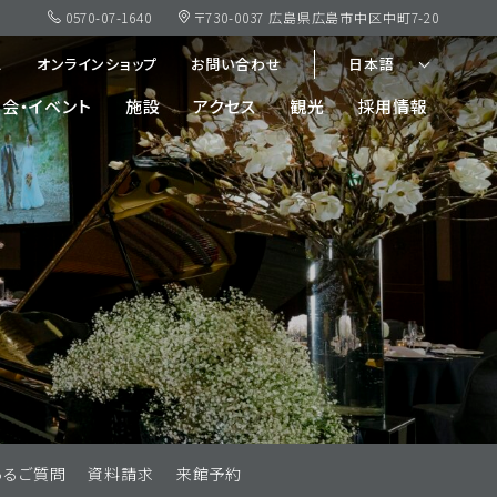
0570-07-1640
〒730-0037 広島県広島市中区中町7-20
ス
オンラインショップ
お問い合わせ
日本語
会・イベント
施設
アクセス
観光
採用情報
あるご質問
資料請求
来館予約