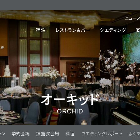
ニュー
宿泊
レストラン＆バー
ウエディング
宴
オーキッド
ORCHID
ラン
挙式会場
披露宴会場
料理
ウエディングレポート
よく