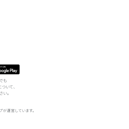
でも
について、
さい。
プが
運営しています。