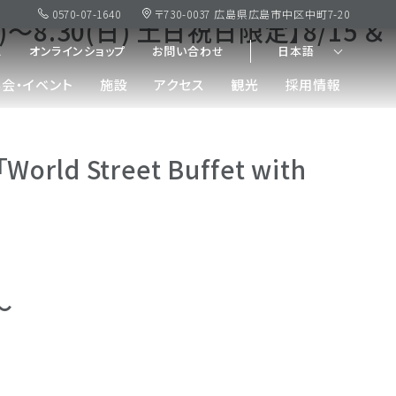
0570-07-1640
〒730-0037 広島県広島市中区中町7-20
8.30(日) 土日祝日限定】8/15 ＆
ス
オンラインショップ
お問い合わせ
日本語
会・イベント
施設
アクセス
観光
採用情報
Street Buffet with
～