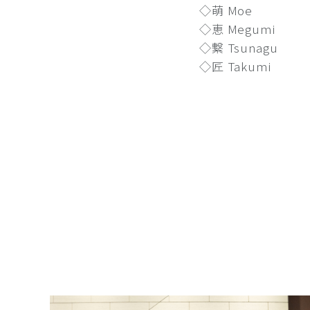
◇萌 Moe
◇恵 Megumi
◇繋 Tsunagu
◇匠 Takumi