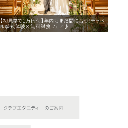
【初見学で1万円付】年内もまだ間に合う！チャペ
【初
ル挙式体験×無料試食フェア♪
食♪
クラブエタニティーのご案内