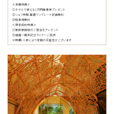
≪来館特典≫
①ホテルで使える1万円食事券プレゼント
②シェフ特製 厳選ワンプレート試食無料
③駐車場無料
≪限定成約特典≫
①新郎新婦様のご宿泊をプレゼント
②結婚一周年記念ディナーご招待
※時期・人数により変動の可能性がございます