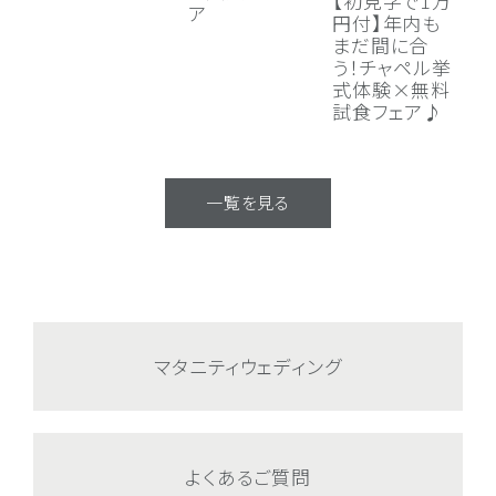
【初見学で1万
【
ア
円付】年内も
円
まだ間に合
ャ
う！チャペル挙
無
式体験×無料
♪
試食フェア♪
婚
特
一覧を見る
マタニティウェディング
よくあるご質問