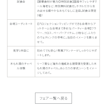
試食会
【豪華食材が魅力◎特別試食】国産牛フィレやオマ
ール海老など、特別無料試食付。ホテルだから生
み出せる細やかなおもてなしに注目。試食は限定
3組！
会場コーディネート
【プロジェクションマッピングができる会場からア
ットホームな会場まで多彩なパーティー会場】フラ
ワー、クロス、ペーパーアイテム、小物など、ふたり
のウェディングの参考に。当日のイメージを膨らま
せて。
見学1件目に
初めてでも安心！専属プランナーがしっかりとサポ
ートします。
木もれ陽のチャペ
リーフ賞など海外の権威ある建築賞を受賞した木
ル体験
もれ陽のチャペル。おふたりの挙式シーンをイメー
ジしてみて。
フェア一覧へ戻る